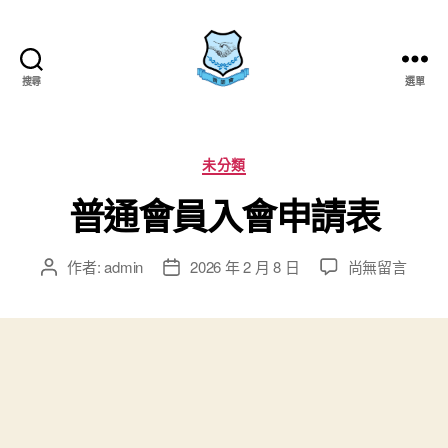
搜尋
選單
普
通
話
分
教
未分類
類
師
普通會員入會申請表
學
會
在
作者:
admin
2026 年 2 月 8 日
尚無留言
文
文
〈普
章
章
通
作
發
會
者
佈
員
日
入
期
會
申
請